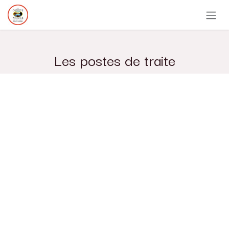
Se rendre au contenu
Les postes de traite